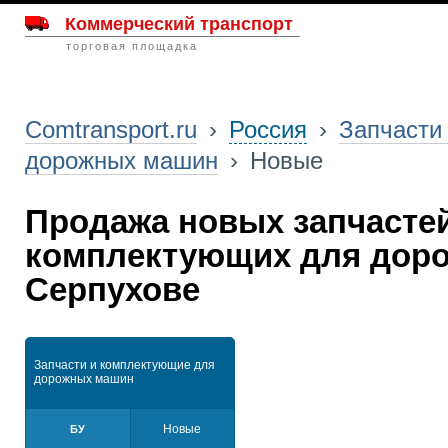
Коммерческий транспорт
торговая площадка
Comtransport.ru
›
Россия
›
Запчасти
дорожных машин
›
Новые
Продажа новых запчасте
комплектующих для дор
Серпухове
Запчасти и комплектующие для
дорожных машин
Новые
БУ