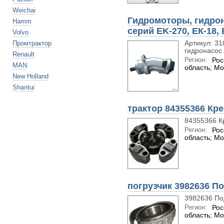
Weichai
Гидромоторы, гидрона
Hamm
серий EK-270, ЕК-18, 
Volvo
Артикул: 31
Промтрактор
гидронасос 
Renault
Регион:
Рос
MAN
область; Мо
New Holland
Shantui
трактор 84355366 Кр
84355366 К
Регион:
Рос
область; Мо
погрузчик 3982636 П
3982636 П
Регион:
Рос
область; Мо