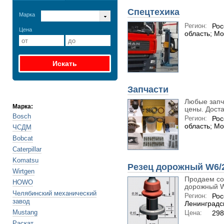
Спецтехика
Марка
Регион:
Рос
Цена
область; Мо
Запчасти
Любые запч
Марка:
цены. Достав
Bosch
Регион:
Рос
область; Мо
ЧСДМ
Bobcat
Caterpillar
Komatsu
Резец дорожный W6/
Wirtgen
Продаем со 
HOWO
дорожный Wi
Челябинский механический
Регион:
Рос
завод
Ленинградс
Mustang
Цена:
298
Раскат