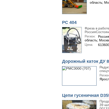
область; Мо
PC 404
Фреза в работ
РоссияСостоян
Регион:
Россия
область; Москв
Цена:
613600
Дорожный каток ДУ 8
Редук
спецт
Регион
Яросл
Цепи гусеничная D35
Прода
39 ка
00131.