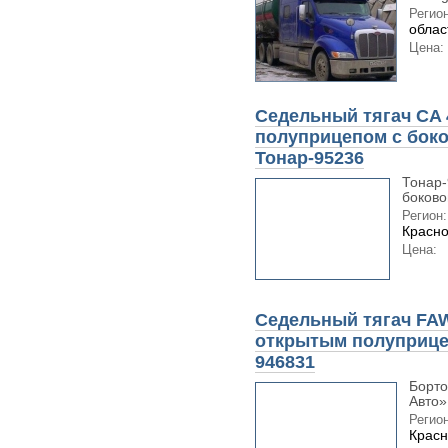
Регион
облас
Цена:
Седельный тягач CA
полуприцепом с боко
Тонар-95236
Тонар-
боково
Регион:
Красно
Цена:
Седельный тягач FA
открытым полуприце
946831
Борто
Авто»
Регион
Красн