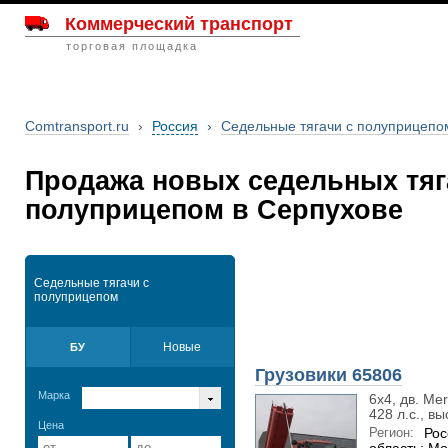
Коммерческий транспорт
торговая площадка
Comtransport.ru
›
Россия
›
Седельные тягачи с полуприцепо
Продажа новых седельных тяг
полуприцепом в Серпухове
Седельные тягачи с
полуприцепом
Новые
БУ
Грузовики 65806
Марка
6х4, дв. Me
428 л.с., в
Цена
Регион:
Рос