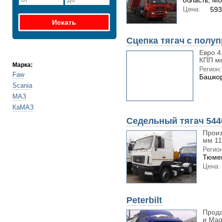
область; Мо
Цена:
593
Сцепка тягач с полу
Евро 4,
КПП ме
Марка:
Регион:
Faw
Башкор
Scania
МАЗ
КаМАЗ
Седельный тягач 54
Произ
мм 11
Регион
Тюмен
Цена:
Peterbilt
Прода
и Mag