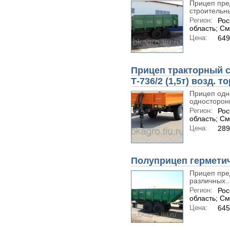
Прицеп пре
строительны
Регион:
Рос
область; С
Цена:
649
Прицеп тракторный 
Т-736/2 (1,5т) возд. т
Прицеп одно
односторонн
Регион:
Рос
область; С
Цена:
289
Полуприцеп гермети
Прицеп пре
различных..
Регион:
Рос
область; С
Цена:
645