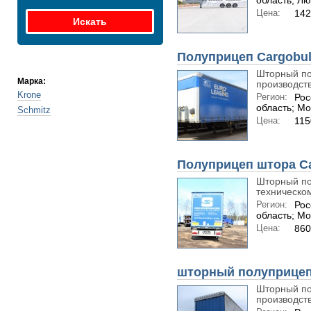
область; Л
Цена:
142
Полуприцеп Cargobu
Шторный по
Марка:
производств
Krone
Регион:
Рос
область; Мо
Schmitz
Цена:
115
Полуприцеп штора Ca
Шторный по
техническом
Регион:
Рос
область; Мо
Цена:
860
шторный полуприце
Шторный по
производств