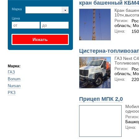
кран башенный КБМ4
Марка
Кран башенн
10тн,высота
Цена
Регион:
Рос
область; Мо
Цена:
150
Цистерна-топливоза
ГАЗ Next C4
Топливозап
Марка:
Регион:
Рос
ГАЗ
область; Мо
Bonum
Цена:
220
Nursan
РКЗ
Прицеп МПК 2,0
Мобил
одноос
Регион
Башко
Цена: