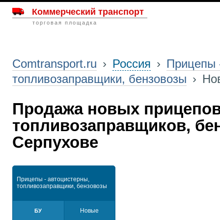
Коммерческий транспорт
торговая площадка
Comtransport.ru
›
Россия
›
Прицепы 
топливозаправщики, бензовозы
›
Но
Продажа новых прицепов 
топливозаправщиков, бе
Серпухове
Прицепы - автоцистерны,
топливозаправщики, бензовозы
Новые
БУ