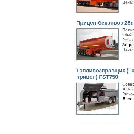
Цена:
Прицеп-бензовоз 28m
Полуп
28м3.
Регион
Астра
Цена:
Топливозправщик (Т
прицеп) FST750
Совер
топли
Регион
Яросл