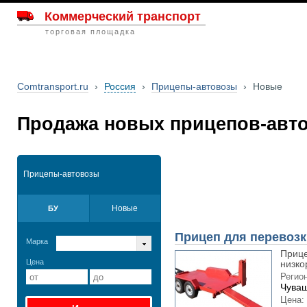
Коммерческий транспорт
торговая площадка
Comtransport.ru
›
Россия
›
Прицепы-автовозы
›
Новые
Продажа новых прицепов-авто
Прицепы-автовозы
Новые
БУ
Прицеп для перевозк
Марка
Прице
Цена
низко
Регион
Чуваш
Цена: