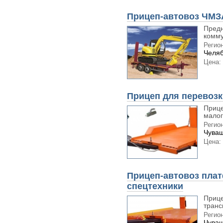
Прицеп-автовоз ЧМЗА
Предн
комму
Регион
Челяб
Цена:
Прицеп для перевозк
Прице
малог
Регион
Чуваш
Цена:
Прицеп-автовоз плат
спецтехники
Прице
транс
Регион
Чуваш