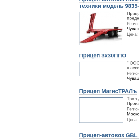
техники модель 9835
Прице
предн
Регион
Чуваш
Цена:
Прицеп 3x30ППО
" ООО
шасси
Регион
Чуваш
Прицеп МагисТРАЛъ
Трал 
Произ
Регион
Моско
Цена:
Прицеп-автовоз GBL 