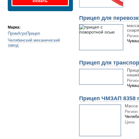
Прицеп для перевоз
масса
Марка:
снаря
ПромАгроПрицеп
Регион
Челябинский механический
Чуваш
завод
Прицеп для транспор
Прице
нашей
Регион
Чуваш
Прицеп ЧМЗАП 8358 
Масса 
Регион:
Челяби
Цена: