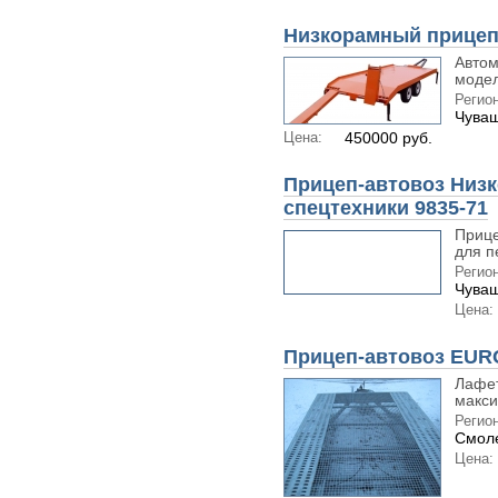
Низкорамный прицеп
Автом
модел
Регион
Чуваш
Цена:
450000 руб.
Прицеп-автовоз Низ
спецтехники 9835-71
Прице
для п
Регион
Чуваш
Цена:
Прицеп-автовоз EUR
Лафет
макс
Регион
Смоле
Цена: